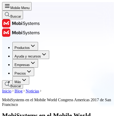
Mobile Menu
Buscar
Productos
Productos
Ayuda y recursos
Ayuda y recursos
Empresas
Empresas
Precios
Precios
Más
Buscar
Inicio
Blog
Noticias
MobiSystems en el Mobile World Congress Americas 2017 de San
Francisco
MobiSystems en el Mobile World