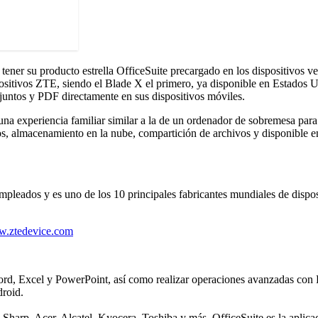
ner su producto estrella OfficeSuite precargado en los dispositivos 
itivos ZTE, siendo el Blade X el primero, ya disponible en Estados Uni
djuntos y PDF directamente en sus dispositivos móviles.
a experiencia familiar similar a la de un ordenador de sobremesa para l
, almacenamiento en la nube, compartición de archivos y disponible e
eados y es uno de los 10 principales fabricantes mundiales de disposi
w.ztedevice.com
Word, Excel y PowerPoint, así como realizar operaciones avanzadas con
droid.
harp, Acer, Alcatel, Kyocera, Toshiba y más, OfficeSuite es la aplica