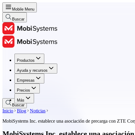
Mobile Menu
Buscar
Productos
Productos
Ayuda y recursos
Ayuda y recursos
Empresas
Empresas
Precios
Precios
Más
Buscar
Inicio
Blog
Noticias
MobiSystems Inc. establece una asociación de precarga con ZTE Cor
MobiSystems Inc. establece una asociació