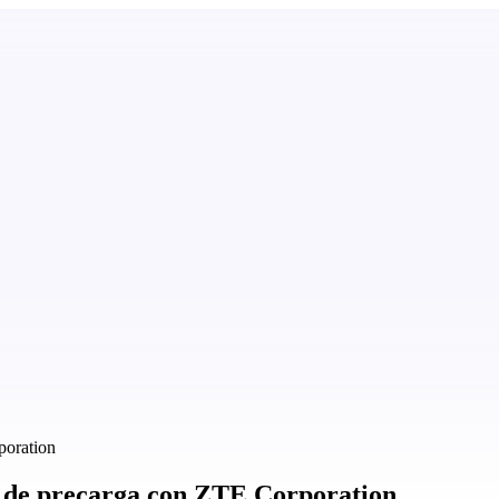
poration
n de precarga con ZTE Corporation