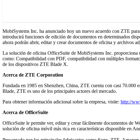
MobiSystems Inc. ha anunciado hoy un nuevo acuerdo con ZTE para te
introducirá funciones de edición de documentos en determinados dispos
ahora podrán abrir, editar y crear documentos de oficina y archivos a
La solución de oficina OfficeSuite de MobiSystems Inc. proporciona un
como: Compatibilidad con PDF, compatibilidad con múltiples formatos
de los dispositivos ZTE Blade X.
Acerca de ZTE Corporation
Fundada en 1985 en Shenzhen, China, ZTE cuenta con casi 70.000 empl
Blade, ZTE es uno de los principales actores del mercado.
Para obtener información adicional sobre la empresa, visite:
http://ww
Acerca de OfficeSuite
OfficeSuite le permite ver, editar y crear fácilmente documentos de 
solución de oficina móvil más rica en características disponible en An
Precargado por los principales fabricantes como Sony, ZTE, Amazon, S