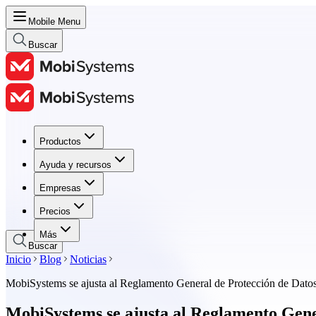
Mobile Menu
Buscar
Productos
Productos
Ayuda y recursos
Ayuda y recursos
Empresas
Empresas
Precios
Precios
Más
Buscar
Inicio
Blog
Noticias
MobiSystems se ajusta al Reglamento General de Protección de Dat
MobiSystems se ajusta al Reglamento Gene