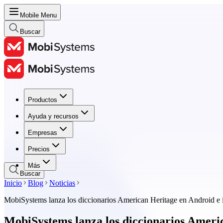
Mobile Menu
Buscar
Productos
Productos
Ayuda y recursos
Ayuda y recursos
Empresas
Empresas
Precios
Precios
Más
Buscar
Inicio
Blog
Noticias
MobiSystems lanza los diccionarios American Heritage en Android e
MobiSystems lanza los diccionarios Ameri