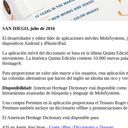
SAN DIEGO, julio de 2016
El desarrollador y editor líder de aplicaciones móviles MobiSystems,
dispositivos Android y iPhone/iPad.
La aplicación móvil del diccionario se basa en la última Quinta Edici
movimiento. La histórica Quinta Edición contiene 10.000 nuevas pala
Heritage®.
Para proporcionar un valor aún mayor a los usuarios, esta aplicació
las coloridas alternativas que hacen del inglés un idioma tan rico y ve
Disponibilidad:
American Heritage Dictionary está disponible como a
herramientas avanzadas de búsqueda y lenguaje de MobiSystems.
Una compra Premium en la aplicación proporciona el Tesauro Roget de 
Premium también incluye un diccionario offline y pronunciaciones de
El American Heritage Dictionary está disponible para:
iOS en Apple App Store
-
Gratis
|
Plus
|
Diccionario y Tesauro