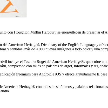
 junto con Houghton Mifflin Harcourt, se enorgullecen de presentar el
ón del American Heritage® Dictionary of the English Language y ofrece 
bras y sentidos, más de 4.000 nuevas imágenes a todo color y una comp
n móvil incluye el Tesauro Roget del American Heritage®, que cubre un
rsátil, completado con miles de palabras de argot, informales y regional
plicación freemium para Android e iOS y ofrece gratuitamente la base d
American Heritage® con miles de sinónimos y palabras relacionadas par
 audio.