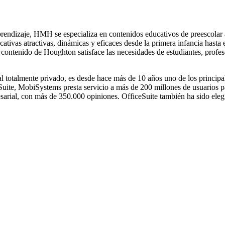
endizaje, HMH se especializa en contenidos educativos de preescolar a 
vas atractivas, dinámicas y eficaces desde la primera infancia hasta e
el contenido de Houghton satisface las necesidades de estudiantes, prof
 totalmente privado, es desde hace más de 10 años uno de los principa
ite, MobiSystems presta servicio a más de 200 millones de usuarios par
esarial, con más de 350.000 opiniones. OfficeSuite también ha sido ele