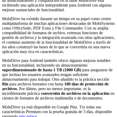
de almacenamiento y compartición en la nube MobiDrive está
recibiendo una aplicación independiente para Android con algunas
mejoras sustanciales de funcionalidad.
MobiDrive ha existido durante un tiempo en su papel como centro
multiplataforma de muchas aplicaciones destacadas de MobiSystems
como OfficeSuite, PDF Extra y File Commander. Con su amplia
compatibilidad de formatos de archivo, extensas funciones de
gestión de archivos y la integración avanzada con otras aplicaciones,
el continuo aumento de la funcionalidad de MobiDrive a través de
los años construyó las bases de lo que se convertiría en una nueva
aplicación muy rica en características.
MobiDrive para Android también ofrece algunas mejoras notables
en su funcionalidad, incluyendo un almacenamiento
superdimensionado de hasta 1 TB (1000 GB)
para asegurarse de
que incluso los usuarios avanzados tengan suficiente
almacenamiento para trabajar. Otro añadido es la práctica sección
Bin
para archivos borrados con hasta
180 días de protección de
archivos
. Por último, pero no menos importante, es la
increíblemente práctica
conversión de archivos en la aplicación
en
cientos de formatos de archivos multimedia o de documentos.
MobiDrive ya está disponible en Google Play. Тry todas sus
características Premium con la prueba gratuita de 3 días, disponible
siguiendo
este enlace
.