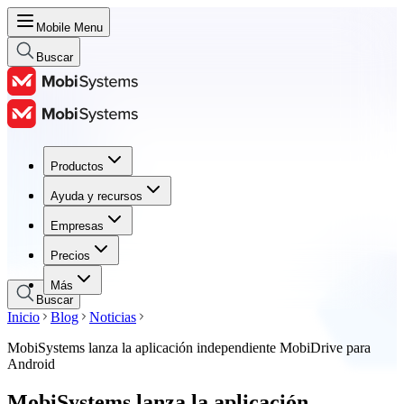
Mobile Menu
Buscar
Productos
Productos
Ayuda y recursos
Ayuda y recursos
Empresas
Empresas
Precios
Precios
Más
Buscar
Inicio
Blog
Noticias
MobiSystems lanza la aplicación independiente MobiDrive para
Android
MobiSystems lanza la aplicación