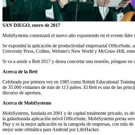
SAN DIEGO, enero de 2017
MobiSystems comenzará el nuevo año exponiendo en el evento líder mun
Se expondrá la aplicación de productividad empresarial OfficeSuite, 
University Press, Collins, Webster's New World y McGraw-Hill, entre
Si va a asistir a Bett 2017 y desea concertar una reunión, póngase en
Acerca de la Bett
Celebrada por primera vez en 1985 como British Educational Trainin
de 35.000 visitantes de más de 113 países. El Bett es una de las princ
discurso de apertura.
Acerca de MobiSystems
MobiSystems, fundada en 2001 y de capital totalmente privado, es de
la galardonada aplicación móvil OfficeSuite, MobiSystems presta servi
Play y es la mejor aplicación en la categoría de empresas, con más d
mejor suite ofimática para Android por LifeHacker.