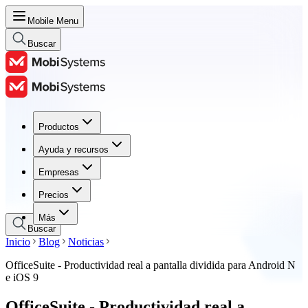
Mobile Menu
Buscar
Productos
Productos
Ayuda y recursos
Ayuda y recursos
Empresas
Empresas
Precios
Precios
Más
Buscar
Inicio
Blog
Noticias
OfficeSuite - Productividad real a pantalla dividida para Android N
e iOS 9
OfficeSuite - Productividad real a