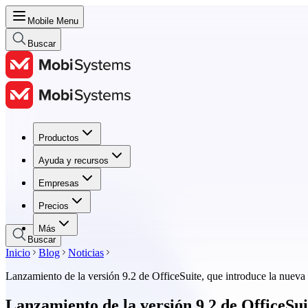
Mobile Menu
Buscar
Productos
Productos
Ayuda y recursos
Ayuda y recursos
Empresas
Empresas
Precios
Precios
Más
Buscar
Inicio
Blog
Noticias
Lanzamiento de la versión 9.2 de OfficeSuite, que introduce la nueva
Lanzamiento de la versión 9.2 de OfficeSui