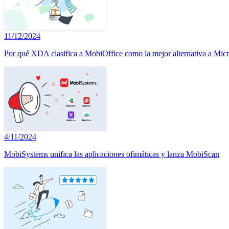
11/12/2024
Por qué XDA clasifica a MobiOffice como la mejor alternativa a Micr
4/11/2024
MobiSystems unifica las aplicaciones ofimáticas y lanza MobiScan