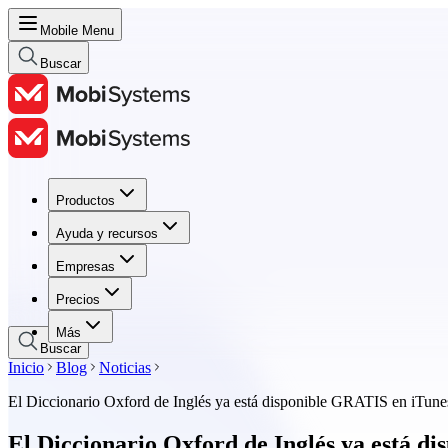
Mobile Menu
Buscar
Productos
Productos
Ayuda y recursos
Ayuda y recursos
Empresas
Empresas
Precios
Precios
Más
Buscar
Inicio
Blog
Noticias
El Diccionario Oxford de Inglés ya está disponible GRATIS en iTune
El Diccionario Oxford de Inglés ya está d