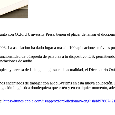
junto con Oxford University Press, tienen el placer de lanzar el diccio
3. La asociación ha dado lugar a más de 190 aplicaciones móviles publ
ncionalidad de búsqueda de palabras a tu dispositivo iOS, permitiéndo
unciaciones de audio.
ta y precisa de la lengua inglesa en la actualidad, el Diccionario Oxfo
os encantados de trabajar con MobiSystems en esta nueva aplicación. Pe
igación lingüística dondequiera que estén y en cualquier momento, adem
e:
https://itunes.apple.com/us/app/oxford-dictionary-english/id9786742