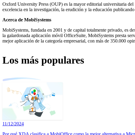
Oxford University Press (OUP) es la mayor editorial universitaria de
excelencia en la investigación, la erudición y la educación publicand
Acerca de MobiSystems
MobiSystems, fundada en 2001 y de capital totalmente privado, es de
la galardonada aplicación móvil OfficeSuite, MobiSystems presta servi
mejor aplicación de la categoría empresarial, con más de 350.000 opi
Los más populares
11/12/2024
Por qué XDA clasifica a MobiOffice como la mejor alternativa a Micr