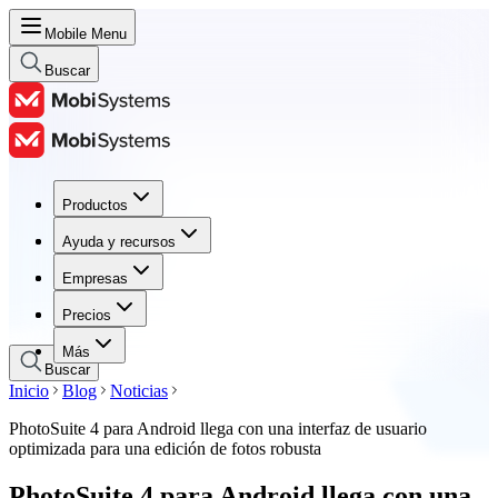
Mobile Menu
Buscar
Productos
Productos
Ayuda y recursos
Ayuda y recursos
Empresas
Empresas
Precios
Precios
Más
Buscar
Inicio
Blog
Noticias
PhotoSuite 4 para Android llega con una interfaz de usuario
optimizada para una edición de fotos robusta
PhotoSuite 4 para Android llega con una