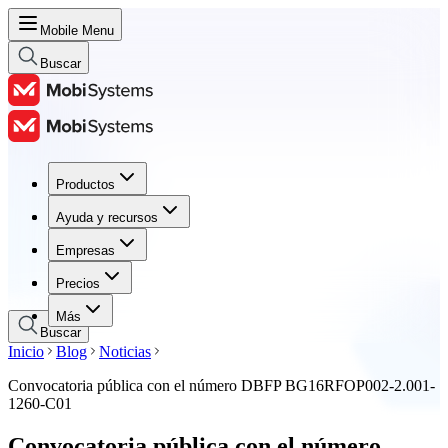
Mobile Menu
Buscar
Productos
Productos
Ayuda y recursos
Ayuda y recursos
Empresas
Empresas
Precios
Precios
Más
Buscar
Inicio
Blog
Noticias
Convocatoria pública con el número DBFP BG16RFOP002-2.001-
1260-C01
Convocatoria pública con el número