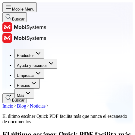
Mobile Menu
Buscar
Productos
Productos
Ayuda y recursos
Ayuda y recursos
Empresas
Empresas
Precios
Precios
Más
Buscar
Inicio
Blog
Noticias
El último escáner Quick PDF facilita más que nunca el escaneado
de documentos
El último escáner Quick PDF facilita más