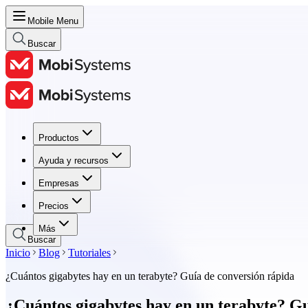
Mobile Menu
Buscar
Productos
Productos
Ayuda y recursos
Ayuda y recursos
Empresas
Empresas
Precios
Precios
Más
Buscar
Inicio
Blog
Tutoriales
¿Cuántos gigabytes hay en un terabyte? Guía de conversión rápida
¿Cuántos gigabytes hay en un terabyte? Gu