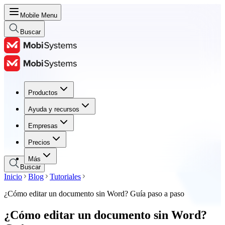
Mobile Menu
Buscar
Productos
Productos
Ayuda y recursos
Ayuda y recursos
Empresas
Empresas
Precios
Precios
Más
Buscar
Inicio
Blog
Tutoriales
¿Cómo editar un documento sin Word? Guía paso a paso
¿Cómo editar un documento sin Word?