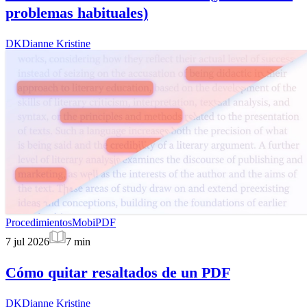
problemas habituales)
DK
Dianne Kristine
Procedimientos
MobiPDF
7 jul 2026
7
min
Cómo quitar resaltados de un PDF
DK
Dianne Kristine