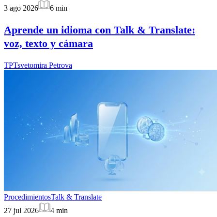
3 ago 2026
6
min
Aprende un idioma con Talk & Translate:
voz, texto y cámara
TP
Tsvetomira Petrova
Procedimientos
Talk & Translate
27 jul 2026
4
min