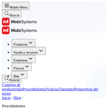
Mobile Menu
Buscar
Productos
Productos
Ayuda y recursos
Ayuda y recursos
Empresas
Empresas
Precios
Precios
Más
Buscar
Consejos de
productividad
Procedimientos
Noticias
Tutoriales
Perspectivas del
sector
Inicio
Blog
Procedimientos