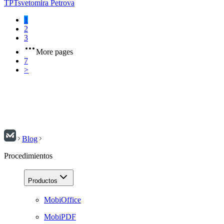
TP
Tsvetomira Petrova
1
2
3
More pages
7
>
Blog
Procedimientos
Productos
MobiOffice
MobiPDF