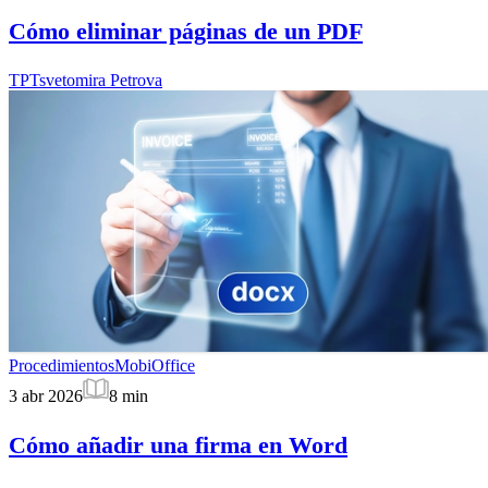
Cómo eliminar páginas de un PDF
TP
Tsvetomira Petrova
Procedimientos
MobiOffice
3 abr 2026
8
min
Cómo añadir una firma en Word