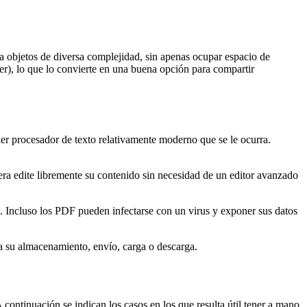
a objetos de diversa complejidad, sin apenas ocupar espacio de
), lo que lo convierte en una buena opción para compartir
r procesador de texto relativamente moderno que se le ocurra.
iera edite libremente su contenido sin necesidad de un editor avanzado
 Incluso los PDF pueden infectarse con un virus y exponer sus datos
a su almacenamiento, envío, carga o descarga.
continuación se indican los casos en los que resulta útil tener a mano