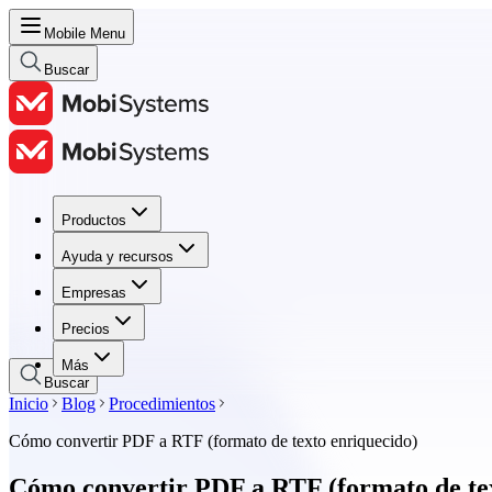
Mobile Menu
Buscar
Productos
Productos
Ayuda y recursos
Ayuda y recursos
Empresas
Empresas
Precios
Precios
Más
Buscar
Inicio
Blog
Procedimientos
Cómo convertir PDF a RTF (formato de texto enriquecido)
Cómo convertir PDF a RTF (formato de tex