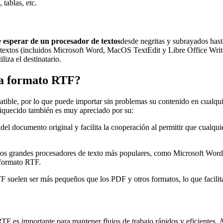
tablas, etc.
e esperar de un procesador de textos
desde negritas y subrayados hast
extos (incluidos Microsoft Word, MacOS TextEdit y Libre Office Writer
iza el destinatario.
F a formato RTF?
le, por lo que puede importar sin problemas su contenido en cualquie
riquecido también es muy apreciado por su:
del documento original y facilita la cooperación al permitir que cualqu
os grandes procesadores de texto más populares, como Microsoft Word.
 formato RTF.
F suelen ser más pequeños que los PDF y otros formatos, lo que facilit
F es importante para mantener flujos de trabajo rápidos y eficientes. A 