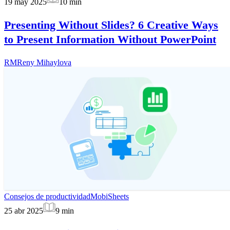
19 may 2025
10
min
Presenting Without Slides? 6 Creative Ways
to Present Information Without PowerPoint
RM
Reny Mihaylova
Consejos de productividad
MobiSheets
25 abr 2025
9
min