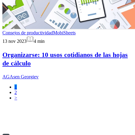
Consejos de productividad
MobiSheets
13 nov 2023
4
min
Organizarse: 10 usos cotidianos de las hojas
de cálculo
AG
Asen Georgiev
1
2
>