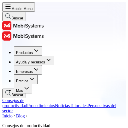
Mobile Menu
Buscar
Productos
Productos
Ayuda y recursos
Ayuda y recursos
Empresas
Empresas
Precios
Precios
Más
Buscar
Consejos de
productividad
Procedimientos
Noticias
Tutoriales
Perspectivas del
sector
Inicio
Blog
Consejos de productividad