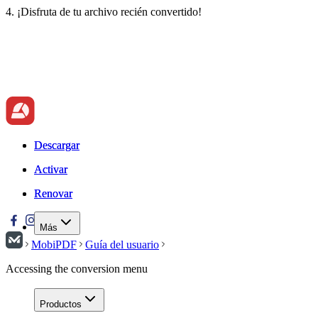
4. ¡Disfruta de tu archivo recién convertido!
Descargar
Descargar
Activar
Activar
Renovar
Renovar
Más
MobiPDF
Guía del usuario
Accessing the conversion menu
Productos