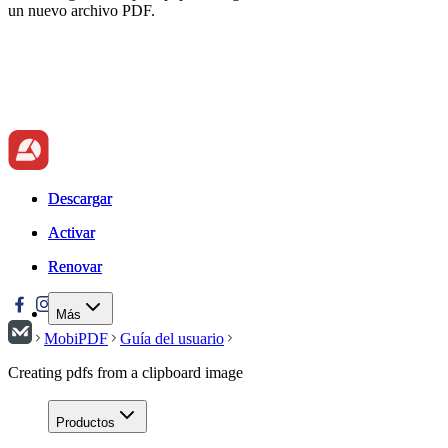
un nuevo archivo PDF.
Descargar
Descargar
Activar
Activar
Renovar
Renovar
Más
MobiPDF
Guía del usuario
Creating pdfs from a clipboard image
Productos