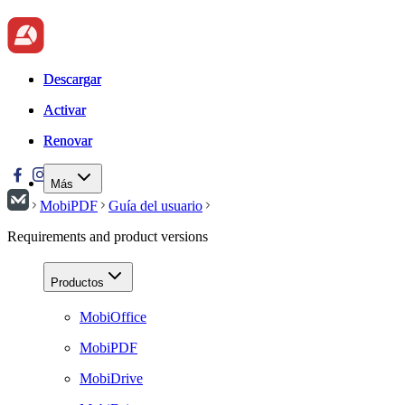
Descargar
Descargar
Activar
Activar
Renovar
Renovar
Más
MobiPDF
Guía del usuario
Requirements and product versions
Productos
MobiOffice
MobiPDF
MobiDrive