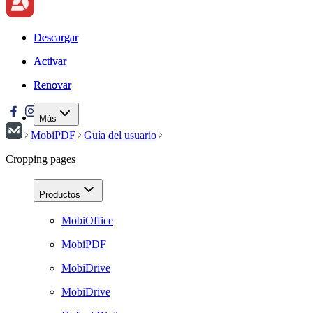
Descargar
Descargar
Activar
Activar
Renovar
Renovar
Más
MobiPDF
Guía del usuario
Cropping pages
Productos
MobiOffice
MobiPDF
MobiDrive
MobiDrive