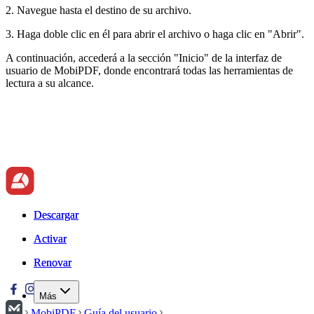
2. Navegue hasta el destino de su archivo.
3. Haga doble clic en él para abrir el archivo o haga clic en "Abrir".
A continuación, accederá a la sección "Inicio" de la interfaz de
usuario de MobiPDF, donde encontrará todas las herramientas de
lectura a su alcance.
Descargar
Descargar
Activar
Activar
Renovar
Renovar
Más
MobiPDF
Guía del usuario