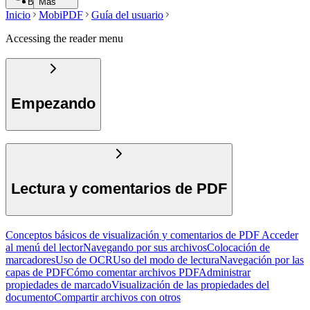
Buscar
Más
Inicio
MobiPDF
Guía del usuario
Accessing the reader menu
Empezando
Lectura y comentarios de PDF
Conceptos básicos de visualización y comentarios de PDF
Acceder
al menú del lector
Navegando por sus archivos
Colocación de
marcadores
Uso de OCR
Uso del modo de lectura
Navegación por las
capas de PDF
Cómo comentar archivos PDF
Administrar
propiedades de marcado
Visualización de las propiedades del
documento
Compartir archivos con otros