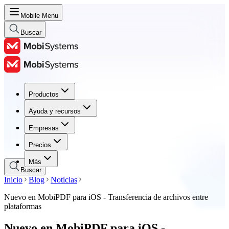
Mobile Menu
Buscar
Productos
Productos
Ayuda y recursos
Ayuda y recursos
Empresas
Empresas
Precios
Precios
Más
Buscar
Inicio
Blog
Noticias
Nuevo en MobiPDF para iOS - Transferencia de archivos entre
plataformas
Nuevo en MobiPDF para iOS -