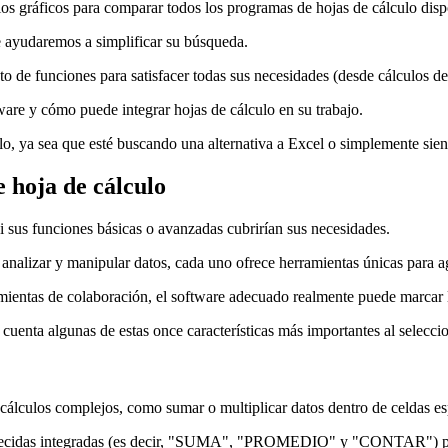
ios gráficos para comparar todos los programas de hojas de cálculo disp
le ayudaremos a simplificar su búsqueda.
leto de funciones para satisfacer todas sus necesidades (desde cálculos d
ware y cómo puede integrar hojas de cálculo en su trabajo.
, ya sea que esté buscando una alternativa a Excel o simplemente sienta
 hoja de cálculo
si sus funciones básicas o avanzadas cubrirían sus necesidades.
 analizar y manipular datos, cada uno ofrece herramientas únicas para ag
amientas de colaboración, el software adecuado realmente puede marcar l
cuenta algunas de estas once características más importantes al seleccio
r cálculos complejos, como sumar o multiplicar datos dentro de celdas es
tablecidas integradas (es decir, "SUMA", "PROMEDIO" y "CONTAR") para