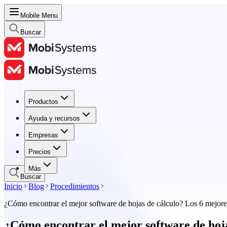
Mobile Menu
Buscar
Productos
Productos
Ayuda y recursos
Ayuda y recursos
Empresas
Empresas
Precios
Precios
Más
Buscar
Inicio
Blog
Procedimientos
¿Cómo encontrar el mejor software de hojas de cálculo? Los 6 mejore
¿Cómo encontrar el mejor software de hoja