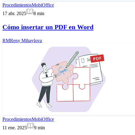
Procedimientos
MobiOffice
17 abr. 2025
8
min
Cómo insertar un PDF en Word
RM
Reny Mihaylova
Procedimientos
MobiOffice
11 ene. 2025
9
min