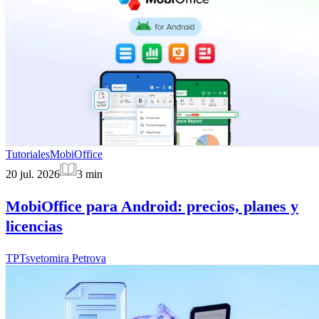
Tutoriales
MobiOffice
20 jul. 2026
3
min
MobiOffice para Android: precios, planes y
licencias
TP
Tsvetomira Petrova