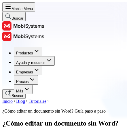
Mobile Menu
Buscar
Productos
Productos
Ayuda y recursos
Ayuda y recursos
Empresas
Empresas
Precios
Precios
Más
Buscar
Inicio
Blog
Tutoriales
¿Cómo editar un documento sin Word? Guía paso a paso
¿Cómo editar un documento sin Word?