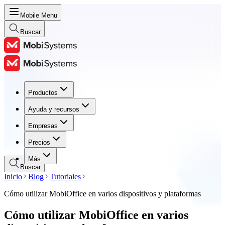
Mobile Menu
Buscar
Productos
Productos
Ayuda y recursos
Ayuda y recursos
Empresas
Empresas
Precios
Precios
Más
Buscar
Inicio
Blog
Tutoriales
Cómo utilizar MobiOffice en varios dispositivos y plataformas
Cómo utilizar MobiOffice en varios