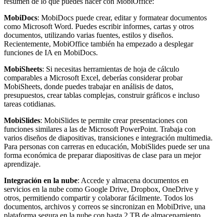
resumen de lo que puedes hacer con MobiOffice:
MobiDocs
: MobiDocs puede crear, editar y formatear documentos
como Microsoft Word. Puedes escribir informes, cartas y otros
documentos, utilizando varias fuentes, estilos y diseños.
Recientemente, MobiOffice también ha empezado a desplegar
funciones de IA en MobiDocs.
MobiSheets
: Si necesitas herramientas de hoja de cálculo
comparables a Microsoft Excel, deberías considerar probar
MobiSheets, donde puedes trabajar en análisis de datos,
presupuestos, crear tablas complejas, construir gráficos e incluso
tareas cotidianas.
MobiSlides
: MobiSlides te permite crear presentaciones con
funciones similares a las de Microsoft PowerPoint. Trabaja con
varios diseños de diapositivas, transiciones e integración multimedia.
Para personas con carreras en educación, MobiSlides puede ser una
forma económica de preparar diapositivas de clase para un mejor
aprendizaje.
Integración en la nube
: Accede y almacena documentos en
servicios en la nube como Google Drive, Dropbox, OneDrive y
otros, permitiendo compartir y colaborar fácilmente. Todos los
documentos, archivos y correos se sincronizan en MobiDrive, una
plataforma segura en la nube con hasta 2 TB de almacenamiento.