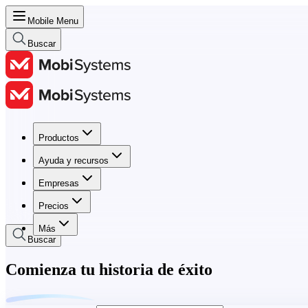
Mobile Menu
Buscar
Productos
Productos
Ayuda y recursos
Ayuda y recursos
Empresas
Empresas
Precios
Precios
Más
Buscar
Comienza tu historia de éxito