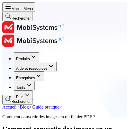
Mobile Menu
Rechercher
Produits
Produits
Aide et ressources
Aide et ressources
Entreprises
Entreprises
Tarifs
Tarifs
Plus
Rechercher
Accueil
Blog
Guide pratique
Comment convertir des images en un fichier PDF ?
Comment convertir des images en un