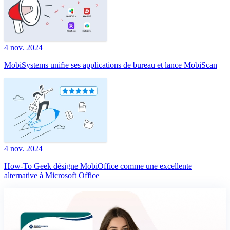
4 nov. 2024
MobiSystems uniﬁe ses applications de bureau et lance MobiScan
4 nov. 2024
How-To Geek désigne MobiOffice comme une excellente
alternative à Microsoft Office