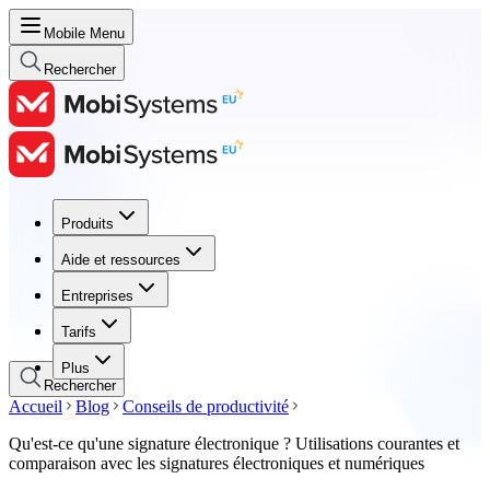
Mobile Menu
Rechercher
Produits
Produits
Aide et ressources
Aide et ressources
Entreprises
Entreprises
Tarifs
Tarifs
Plus
Rechercher
Accueil
Blog
Conseils de productivité
Qu'est-ce qu'une signature électronique ? Utilisations courantes et
comparaison avec les signatures électroniques et numériques