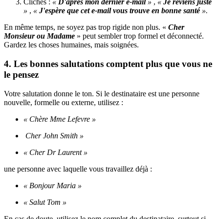
Clichés :
«
D'après mon dernier e-mail
»
,
«
Je reviens juste
»
,
«
J'espère que cet e-mail vous trouve en bonne santé
».
En même temps, ne soyez pas trop rigide non plus. «
Cher
Monsieur ou Madame
» peut sembler trop formel et déconnecté.
Gardez les choses humaines, mais soignées.
4. Les bonnes salutations comptent plus que vous ne
le pensez
Votre salutation donne le ton. Si le destinataire est une personne
nouvelle, formelle ou externe, utilisez :
« Chère Mme Lefevre »
Cher John Smith »
« Cher Dr Laurent »
une personne avec laquelle vous travaillez déjà :
« Bonjour Maria »
« Salut Tom »
En cas de doute, utilisez le nom complet du destinataire, surtout si