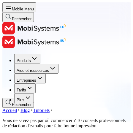
Mobile Menu
Rechercher
Produits
Produits
Aide et ressources
Aide et ressources
Entreprises
Entreprises
Tarifs
Tarifs
Plus
Rechercher
Accueil
Blog
Tutoriels
Vous ne savez pas par où commencer ? 10 conseils professionnels
de rédaction d'e-mails pour faire bonne impression