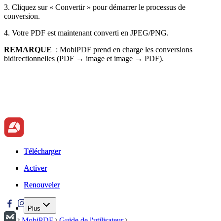
3. Cliquez sur « Convertir » pour démarrer le processus de
conversion.
4. Votre PDF est maintenant converti en JPEG/PNG.
REMARQUE
: MobiPDF prend en charge les conversions
bidirectionnelles (PDF → image et image → PDF).
Télécharger
Télécharger
Activer
Activer
Renouveler
Renouveler
Plus
MobiPDF
Guide de l'utilisateur