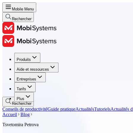
Mobile Menu
Rechercher
Produits
Produits
Aide et ressources
Aide et ressources
Entreprises
Entreprises
Tarifs
Tarifs
Plus
Rechercher
Conseils de productivité
Guide pratique
Actualités
Tutoriels
Actualités d
Accueil
Blog
Tsvetomira Petrova