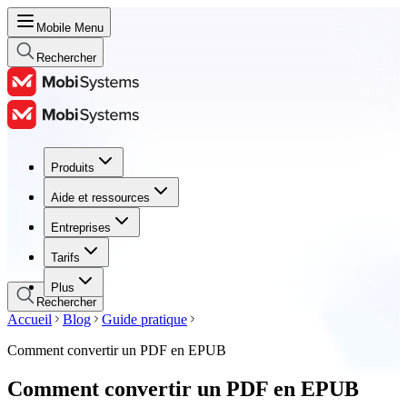
Mobile Menu
Rechercher
Produits
Produits
Aide et ressources
Aide et ressources
Entreprises
Entreprises
Tarifs
Tarifs
Plus
Rechercher
Accueil
Blog
Guide pratique
Comment convertir un PDF en EPUB
Comment convertir un PDF en EPUB