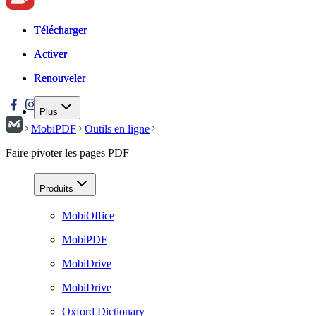
Télécharger
Télécharger
Activer
Activer
Renouveler
Renouveler
Plus
MobiPDF
Outils en ligne
Faire pivoter les pages PDF
Produits
MobiOffice
MobiPDF
MobiDrive
MobiDrive
Oxford Dictionary