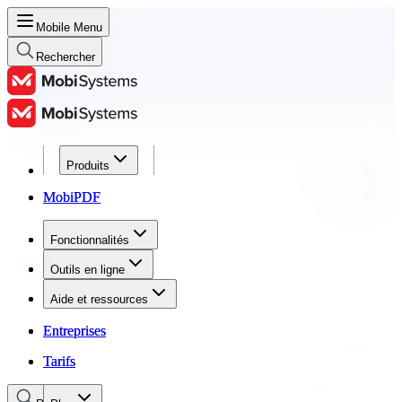
Mobile Menu
Rechercher
Produits
Produits
MobiPDF
MobiPDF
Fonctionnalités
Fonctionnalités
Outils en ligne
Outils en ligne
Aide et ressources
Aide et ressources
Entreprises
Entreprises
Tarifs
Tarifs