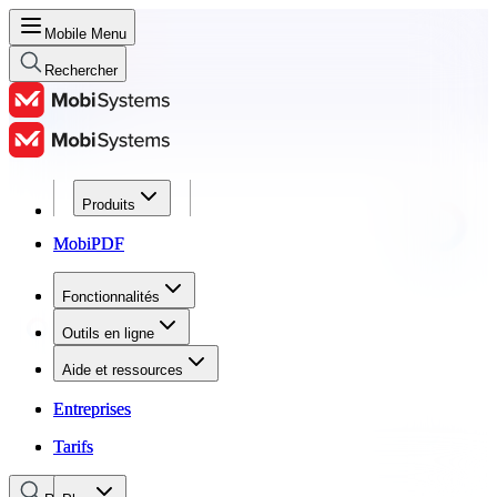
Mobile Menu
Rechercher
Produits
Produits
MobiPDF
MobiPDF
Fonctionnalités
Fonctionnalités
Outils en ligne
Outils en ligne
Aide et ressources
Aide et ressources
Entreprises
Entreprises
Tarifs
Tarifs