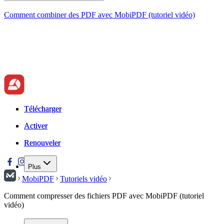
Comment combiner des PDF avec MobiPDF (tutoriel vidéo)
Télécharger
Télécharger
Activer
Activer
Renouveler
Renouveler
Plus
MobiPDF
Tutoriels vidéo
Comment compresser des fichiers PDF avec MobiPDF (tutoriel
vidéo)