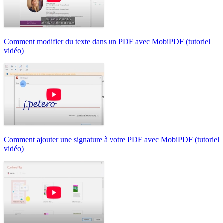
Comment modifier du texte dans un PDF avec MobiPDF (tutoriel
vidéo)
Comment ajouter une signature à votre PDF avec MobiPDF (tutoriel
vidéo)