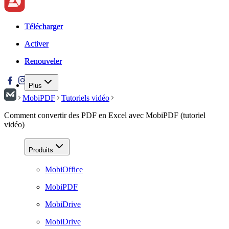
Télécharger
Télécharger
Activer
Activer
Renouveler
Renouveler
Plus
MobiPDF
Tutoriels vidéo
Comment convertir des PDF en Excel avec MobiPDF (tutoriel
vidéo)
Produits
MobiOffice
MobiPDF
MobiDrive
MobiDrive