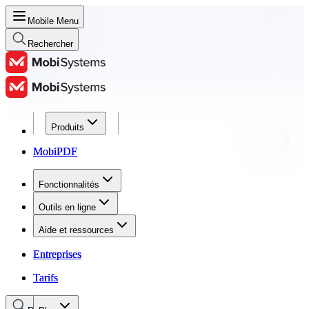
Mobile Menu
Rechercher
Produits
Produits
MobiPDF
MobiPDF
Fonctionnalités
Fonctionnalités
Outils en ligne
Outils en ligne
Aide et ressources
Aide et ressources
Entreprises
Entreprises
Tarifs
Tarifs