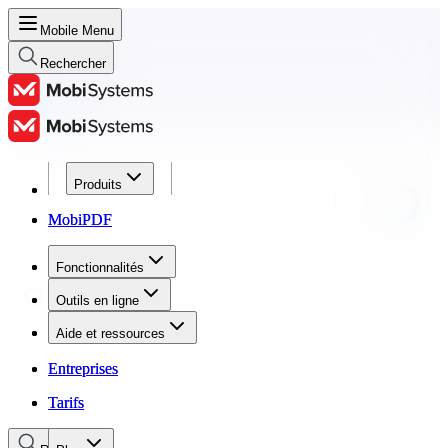
Mobile Menu
Rechercher
Produits
Produits
MobiPDF
MobiPDF
Fonctionnalités
Fonctionnalités
Outils en ligne
Outils en ligne
Aide et ressources
Aide et ressources
Entreprises
Entreprises
Tarifs
Tarifs