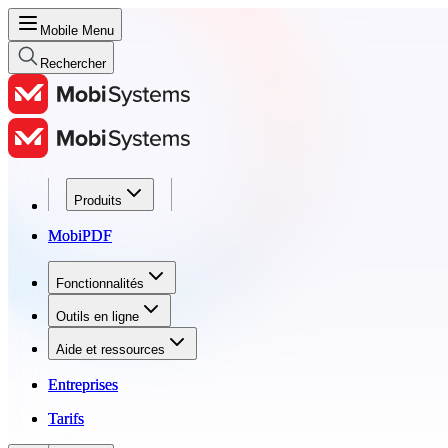
Mobile Menu
Rechercher
Produits
Produits
MobiPDF
MobiPDF
Fonctionnalités
Fonctionnalités
Outils en ligne
Outils en ligne
Aide et ressources
Aide et ressources
Entreprises
Entreprises
Tarifs
Tarifs