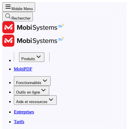
Mobile Menu
Rechercher
Produits
Produits
MobiPDF
MobiPDF
Fonctionnalités
Fonctionnalités
Outils en ligne
Outils en ligne
Aide et ressources
Aide et ressources
Entreprises
Entreprises
Tarifs
Tarifs