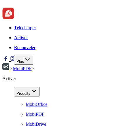
Télécharger
Télécharger
Activer
Activer
Renouveler
Renouveler
Plus
MobiPDF
Activer
Produits
MobiOffice
MobiPDF
MobiDrive