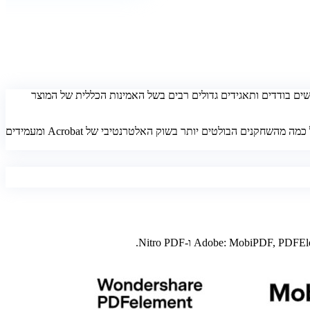
ים. הודות לכך, Acrobat היא עדיין הבחירה המועדפת על משתמשים בודדים ותאגידים גדולים רבים בשל האמינות הכללית של המוצר
אך עם עלייתן של אלטרנטיבות זולות יותר, המחזיקות כמעט את אותו הכוח, כס המלכות של אדובי הולך ומטלטל. הצטרפו אלינו כשאנחנו מסתכלים על כמה מהשחקנים הבולטים יותר בשוק האלטרנטיבי של Acrobat ומעמידים