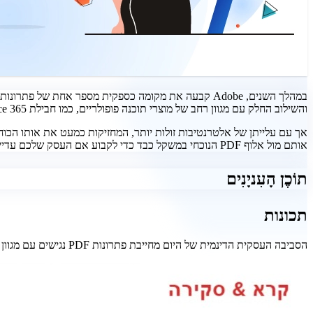
והשילוב החלק עם מגוון רחב של מוצרי תוכנה פופולריים, כמו חבילת Office 365 של מיקרוסופט ו-Google Workplace.
אותם מול אלוף PDF הנוכחי במשקל כבד כדי לקבוע אם העסק שלכם עדיין מקבל תמורה לכסף שלו מאקרובט או שהגיע הזמן לשינוי.
תוֹכֶן הָעִניָנִים
תכונות
הסביבה העסקית הדינמית של היום מחייבת פתרונות PDF נגישים עם מגוון רחב של כלים. הנה איך Acrobat משווה לשלוש חלופות פופולריות של Adobe: MobiPDF, PDFElement ו-Nitro PDF.