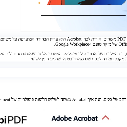
במהלך השנים, Adobe קבעה את מקומה כספקית מספר אחת של פתרונות PDF מומח