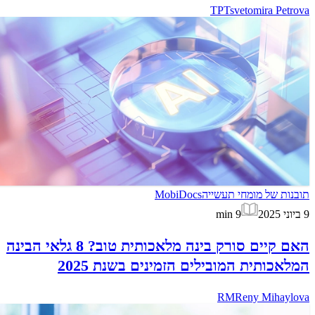
TP
Tsvetomira Petrova
תובנות של מומחי תעשייה
MobiDocs
9 ביוני 2025
9
min
האם קיים סורק בינה מלאכותית טוב? 8 גלאי הבינה
המלאכותית המובילים הזמינים בשנת 2025
RM
Reny Mihaylova