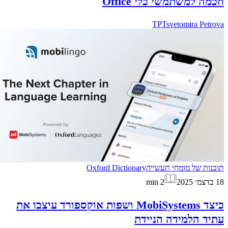
חכמה למשתמשי כלי Office
TP
Tsvetomira Petrova
תובנות של מומחי תעשייה
Oxford Dictionary
18 בדצמ׳ 2025
2
min
כיצד MobiSystems ושפות אוקספורד עיצבו את
עתיד הלמידה הניידת