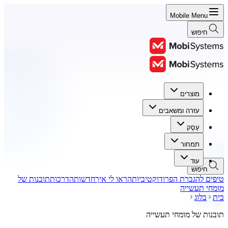
Mobile Menu
חיפוש
מוצרים
מוצרים
עזרה ומשאבים
עזרה ומשאבים
עֵסֶק
עֵסֶק
תמחור
תמחור
עוד
חיפוש
טיפים להגברת הפרודוקטיביות
הראו לי איך
חדשות
הדרכות
תובנות של
מומחי תעשייה
בית
בלוג
תובנות של מומחי תעשייה