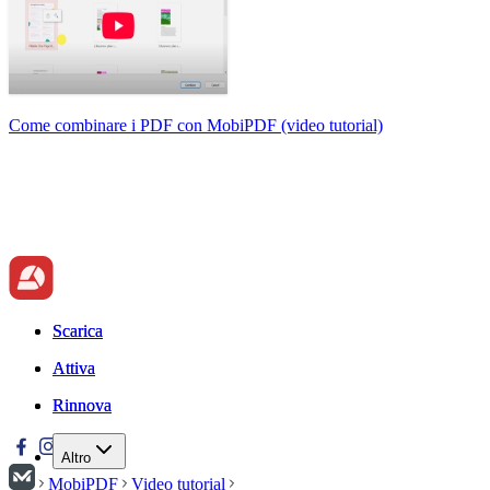
Come combinare i PDF con MobiPDF (video tutorial)
Scarica
Scarica
Attiva
Attiva
Rinnova
Rinnova
Altro
MobiPDF
Video tutorial