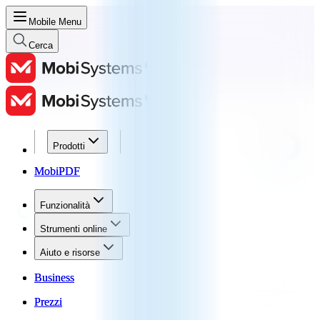
Mobile Menu
Cerca
Prodotti
Prodotti
MobiPDF
MobiPDF
Funzionalità
Funzionalità
Strumenti online
Strumenti online
Aiuto e risorse
Aiuto e risorse
Business
Business
Prezzi
Prezzi