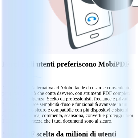
Perché gli utenti preferiscono MobiPDF
MobiPDF è un’alternativa ad Adobe facile da usare e conveniente,
progettata per ciò che conta davvero, con strumenti PDF completi
per qualsiasi esigenza. Scelto da professionisti, freelance e privati,
MobiPDF riunisce semplicità d'uso e funzionalità avanzate in un
unico strumento sicuro e compatibile con più dispositivi e sistemi
operativi. Modifica, commenta, scansiona, converti e proteggi i tuoi
PDF, con la certezza che i tuoi documenti sono al sicuro.
Suite PDF scelta da milioni di utenti