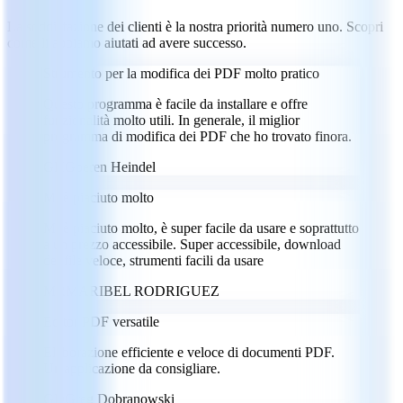
La soddisfazione dei clienti è la nostra priorità numero uno. Scopri
come li abbiamo aiutati ad avere successo.
Strumento per la modifica dei PDF molto pratico
Questo programma è facile da installare e offre
funzionalità molto utili. In generale, il miglior
programma di modifica dei PDF che ho trovato finora.
GH
Goeren Heindel
Mi è piaciuto molto
Mi è piaciuto molto, è super facile da usare e soprattutto
a un prezzo accessibile. Super accessibile, download
dei file veloce, strumenti facili da usare
MR
MARIBEL RODRIGUEZ
Editor PDF versatile
Elaborazione efficiente e veloce di documenti PDF.
Un'applicazione da consigliare.
GD
Greg Dobranowski