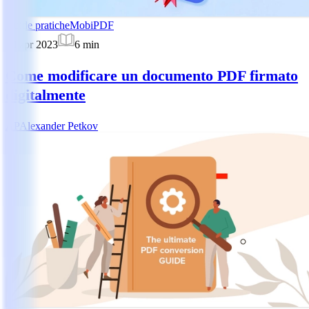
Guide pratiche
MobiPDF
10 apr 2023
6
min
Come modificare un documento PDF firmato
digitalmente
AP
Alexander Petkov