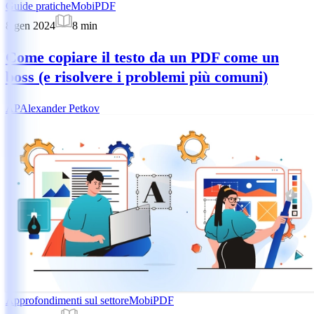
Guide pratiche
MobiPDF
8 gen 2024
8
min
Come copiare il testo da un PDF come un
boss (e risolvere i problemi più comuni)
AP
Alexander Petkov
Approfondimenti sul settore
MobiPDF