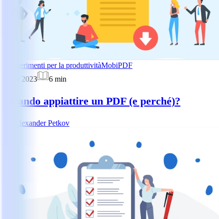
Suggerimenti per la produttività
MobiPDF
5 giu 2023
6
min
Quando appiattire un PDF (e perché)?
AP
Alexander Petkov