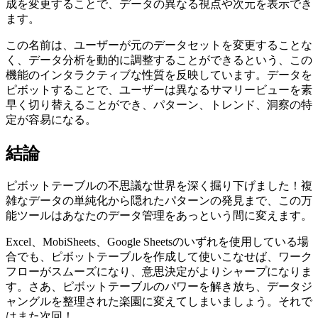
成を変更することで、データの異なる視点や次元を表示でき
ます。
この名前は、ユーザーが元のデータセットを変更することな
く、データ分析を動的に調整することができるという、この
機能のインタラクティブな性質を反映しています。データを
ピボットすることで、ユーザーは異なるサマリービューを素
早く切り替えることができ、パターン、トレンド、洞察の特
定が容易になる。
結論
ピボットテーブルの不思議な世界を深く掘り下げました！複
雑なデータの単純化から隠れたパターンの発見まで、この万
能ツールはあなたのデータ管理をあっという間に変えます。
Excel、MobiSheets、Google Sheetsのいずれを使用している場
合でも、ピボットテーブルを作成して使いこなせば、ワーク
フローがスムーズになり、意思決定がよりシャープになりま
す。さあ、ピボットテーブルのパワーを解き放ち、データジ
ャングルを整理された楽園に変えてしまいましょう。それで
はまた次回！