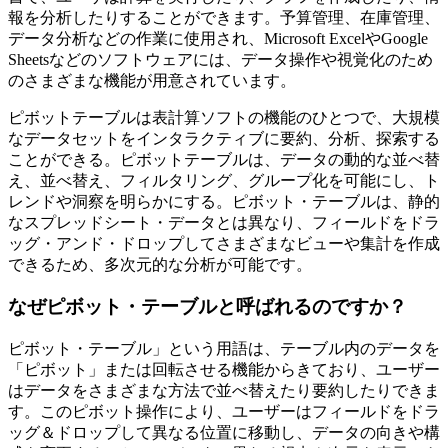
報を分析したりすることができます。予算管理、在庫管理、
データ分析などの作業に使用され、Microsoft ExcelやGoogle
Sheetsなどのソフトウェアには、データ操作や視覚化のため
のさまざまな機能が用意されています。
ピボットテーブルは表計算ソフトの機能のひとつで、大規模
なデータセットをインタラクティブに要約、分析、探索する
ことができる。ピボットテーブルは、データの動的な並べ替
え、並べ替え、フィルタリング、グループ化を可能にし、ト
レンドや洞察を明らかにする。ピボット・テーブルは、静的
なスプレッドシート・データとは異なり、フィールドをドラ
ッグ・アンド・ドロップしてさまざまなビューや集計を作成
できるため、多次元的な分析が可能です。
なぜピボット・テーブルと呼ばれるのですか？
ピボット・テーブル」という用語は、テーブル内のデータを
「ピボット」または回転させる機能からきており、ユーザー
はデータをさまざまな方法で並べ替えたり要約したりできま
す。このピボット操作により、ユーザーはフィールドをドラ
ッグ＆ドロップして異なる位置に移動し、データの向きや構