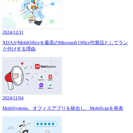
2024/12/11
XDAがMobiOfficeを最高のMicrosoft Office代替品としてラン
ク付けする理由
2024/11/04
MobiSystems、オフィスアプリを統合し、MobiScanを発表