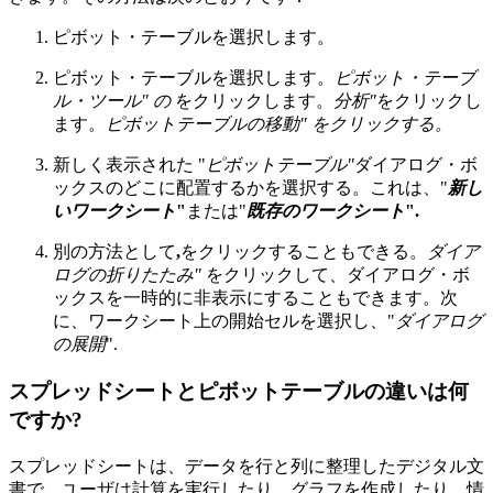
ピボット・テーブルを選択します。
ピボット・テーブルを選択します。
ピボット・テーブ
ル・ツール" の
をクリックします。
分析"
をクリックし
ます。
ピボットテーブルの移動" をクリックする。
新しく表示された "
ピボットテーブル"
ダイアログ・ボ
ックスのどこに配置するかを選択する。これは、"
新し
いワークシート
"
または"
既存のワークシート
".
別の方法として
,
をクリックすることもできる。
ダイア
ログの折りたたみ"
をクリックして、ダイアログ・ボ
ックスを一時的に非表示にすることもできます。次
に、ワークシート上の開始セルを選択し、"
ダイアログ
の展開
".
スプレッドシートとピボットテーブルの違いは何
ですか?
スプレッドシートは、データを行と列に整理したデジタル文
書で、ユーザは計算を実行したり、グラフを作成したり、情