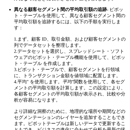
異なる顧客セグメント間の平均取引額の追跡
- ピボッ
ト・テーブルを使用して、異なる顧客セグメント間の
平均取引額を追跡するには、以下の手順を実行しま
す：
1.まず、顧客 ID、取引金額、および顧客セグメントの
列でデータセットを整理します。
2.データセットを選択し、スプレッドシート・ソフト
ウェアのピボット・テーブル機能を使用して、ピボッ
ト・テーブル を作成します。
3.ピボット・テーブルで、顧客セグメントを行領域
に、トランザクション金額を値領域に配置します。
4.平均" を使用します。
平均"
関数を使用して、各セグ
メントの平均取引額を計算します。この設定により、
各顧客セグメントの平均取引額が表示され、比較や分
析が容易になります。
より詳細な洞察のために、地理的な場所や期間などの
セグメンテーションのレイヤーを追加することもでき
ます。ピボットテーブルは新しいデータで更新するこ
ともでき、ビジネスの進化に合わせて分析を最新の状