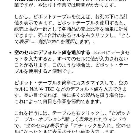
業ですが、やはり手作業では時間がかかります。
しかし、ピボットテーブルを使えば、各列の下に合計
値を表示できます。ピボットテーブルを使用すると、
総売上高の一部として各商品の売上比率を簡単に計算
できます。売上合計のあるセルを右クリックし、"
とし
て表示"
→ "
総計の%" を選択します。
.
空のセルにデフォルト値を追加する
- Excel にデータセ
ットを入力すると、すべてのセルに値が入力されない
ことがあります。このような場合は、ピボット・テー
ブルを使用すると便利です。
ピボット・テーブルを簡単にカスタマイズして、空の
セルに N/A や TBD などのデフォルト値を入力できま
す。長い目で見れば、特に多くの製品を扱う場合は、
これによって何日も作業を節約できます。
これを行うには、テーブルを右クリックし、"
ピボット
テーブル・オプション"
.新しく表示されたウィンドウ
で、"
空のセルは表示する
「にチェックを入れ、空のセ
ルになったときに表示させたい値を入力します。