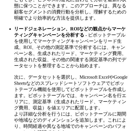
態に保つことができます。このアプローチは、異なる
顧客セグメントの消費行動を分析し、理解するための
明確でより効率的な方法を提供します。
リードジェネレーション、ROIなどの観点からマーケ
ティングキャンペーンを分析する
- ピボットテーブル
を使用してマーケティングキャンペーンをリード生
成、ROI、その他の測定基準で分析するには、キャン
ペーン名、生成されたリード、マーケティング費用、
生成された収益、その他の関連する測定基準の列でデ
ータセットを整理することから始めます。
次に、データセットを選択し、Microsoft ExcelやGoogle
Sheetsなどのスプレッドシートソフトウェアでピボッ
トテーブル機能を使用してピボットテーブルを作成し
ます。ピボットテーブルでは、キャンペーン名を行エ
リアに、測定基準（生成されたリード、マーケティン
グ費用、収益）を値エリアに配置します。
より詳細な分析を行うには、ピボットテーブルに期間
や地域などのディメンションを追加します。これによ
り、時間経過や異なる地域でのキャンペーンのパフォ