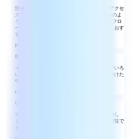
洗練されたインターフェースとスムーズにアクセ
スできるツールは、まるで本物のMac-Officeのよ
うです。iOSで素晴らしくスムーズなワークフロ
ーを求めるプロフェッショナルな方に、強くおす
すめします。
PG
Paul Gettmore
便利なPDF編集ツール
インストールも簡単で、とても便利な機能がいろ
いろあります。全体的に言って、今まで見つけた
中で最高のPDF編集プログラムです。
GH
Goeren Heindel
UIにとにかく感心しました
すべてが直感的に操作できるUIにすごく感動し
ました。スマホやタブレットでファイルを閲覧で
きて、本当に素晴らしいプログラムです。
SB
Steven Basham