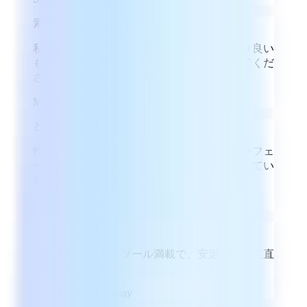
素晴らしいプログラム
私が試した他の多くのプログラムより、より良い
ものでした。素晴らしいプログラムを作ってくだ
さって、ありがとうございます。
MR
Miloš Ranđelović
とにかく素晴らしい
性能と使いやすさに感動しました！インターフェ
ースは直感的に使えて、まさに私が必要としてい
た機能が備わっています。
LM
Labass Mallé
スペクタクル！
最高です。貴重なツール満載で、安定していて直
感的に使えます。
JC
Julio Andres Camay