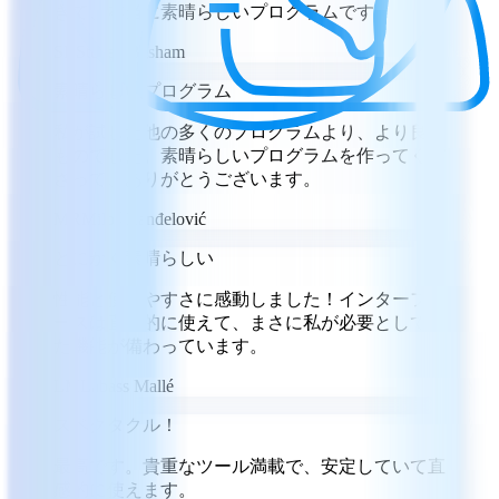
きて、本当に素晴らしいプログラムです。
SB
Steven Basham
素晴らしいプログラム
私が試した他の多くのプログラムより、より良い
ものでした。素晴らしいプログラムを作ってくだ
さって、ありがとうございます。
MR
Miloš Ranđelović
とにかく素晴らしい
性能と使いやすさに感動しました！インターフェ
ースは直感的に使えて、まさに私が必要としてい
た機能が備わっています。
LM
Labass Mallé
スペクタクル！
最高です。貴重なツール満載で、安定していて直
感的に使えます。