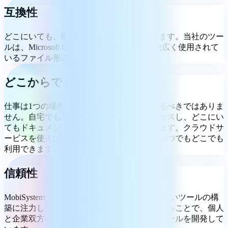
互換性
どこにいても、既存のファイルを作業できます。当社のツー
ルは、Microsoft Office、Adobe PDF、その他広く使用されて
いるファイル形式をサポートしています。
どこからでもアクセス
仕事は1つの場所や1つのデバイスに縛られるべきではありま
せん。自宅でも外出先でもファイルにアクセスし、どこにい
てもドキュメントを作成、編集、共有できます。クラウドサ
ービスを使えば、すべてのドキュメントをいつでもどこでも
利用できます。
信頼性
MobiSystemsは、誰もが利用できる信頼性の高いツールの構
築に注力しています。高い基準を常に維持することで、個人
と企業双方のニーズの拡大をサポートするツールを開発して