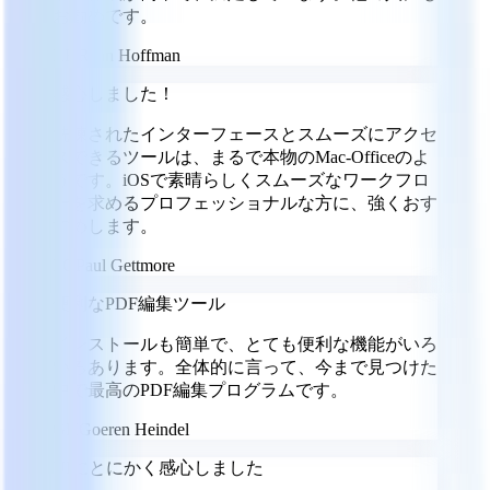
お勧めです。
RH
Ryan Hoffman
感心しました！
洗練されたインターフェースとスムーズにアクセ
スできるツールは、まるで本物のMac-Officeのよ
うです。iOSで素晴らしくスムーズなワークフロ
ーを求めるプロフェッショナルな方に、強くおす
すめします。
PG
Paul Gettmore
便利なPDF編集ツール
インストールも簡単で、とても便利な機能がいろ
いろあります。全体的に言って、今まで見つけた
中で最高のPDF編集プログラムです。
GH
Goeren Heindel
UIにとにかく感心しました