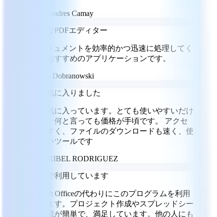
JC
Julio Andres Camay
多機能なPDFエディター
PDFドキュメントを効率的かつ迅速に処理してく
れる、おすすめのアプリケーションです。
GD
Greg Dobranowski
とても気に入りました
本当に気に入っています。とても使いやすいだけ
でなく、何と言っても価格が手頃です。 アクセ
スしやすく、ファイルのダウンロードも速く、使
いやすいツールです
MR
MARIBEL RODRIGUEZ
楽しんで利用しています
Microsoft Officeの代わりにこのプログラムを利用
しています。プロジェクト作成やスプレッドシー
トの作成が簡単で、満足しています。他の人にも