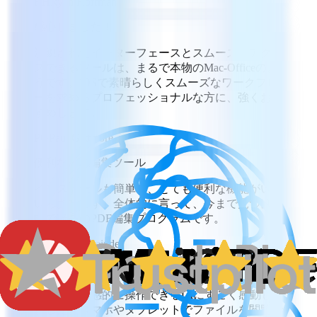
RH
Ryan Hoffman
感心しました！
洗練されたインターフェースとスムーズにアクセ
スできるツールは、まるで本物のMac-Officeのよ
うです。iOSで素晴らしくスムーズなワークフロ
ーを求めるプロフェッショナルな方に、強くおす
すめします。
PG
Paul Gettmore
便利なPDF編集ツール
インストールも簡単で、とても便利な機能がいろ
いろあります。全体的に言って、今まで見つけた
中で最高のPDF編集プログラムです。
GH
Goeren Heindel
UIにとにかく感心しました
すべてが直感的に操作できるUIにすごく感動し
ました。スマホやタブレットでファイルを閲覧で