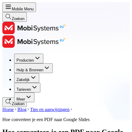
Mobile Menu
Zoeken
Producten
Producten
Hulp & Bronnen
Hulp & Bronnen
Zakelijk
Zakelijk
Tarieven
Tarieven
Meer
Zoeken
Home
Blog
Tips en aanwijzingen
Hoe converteer je een PDF naar Google Slides
Hoe converteer je een PDF naar Google