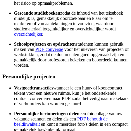
het risico op opmaakproblemen.
Gescande studieboeken
zodat de inhoud van het tekstboek
duidelijk is, gemakkelijk doorzoekbaar en klaar om te
markeren of van aantekeningen te voorzien, waardoor
studiemateriaal toegankelijker en overzichtelijker wordt
overzichtelijker
.
Schoolprojecten en opdrachten
studenten kunnen gebruik
maken van
PDF-conversie
voor het inleveren van projecten of
werkstukken, zodat de documenten goed opgemaakt zijn en
gemakkelijk door professoren bekeken en beoordeeld kunnen
worden.
Persoonlijke projecten
Vastgoedtransacties
wanneer je een huur- of koopcontract
tekent voor een nieuwe ruimte, kun je het ondertekende
contract converteren naar PDF zodat het veilig naar makelaars
of verhuurders kan worden gestuurd.
Persoonlijke herinneringen delen
een fotocollage van uw
vakantie scannen en delen als een
PDF behoudt de
beeldkwaliteit
en kunt u meerdere foto's delen in een compact,
gemakkelijk toegankelijk formaat.