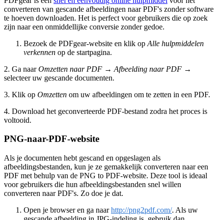
PDFgear is een
snel en eenvoudig online hulpmiddel
voor het
converteren van gescande afbeeldingen naar PDF's zonder software
te hoeven downloaden. Het is perfect voor gebruikers die op zoek
zijn naar een onmiddellijke conversie zonder gedoe.
Bezoek de PDFgear-website en klik op
Alle hulpmiddelen
verkennen
op de startpagina.
2. Ga naar
Omzetten naar PDF
→
Afbeelding naar PDF
→
selecteer uw gescande documenten.
3. Klik op
Omzetten
om uw afbeeldingen om te zetten in een PDF.
4. Download het geconverteerde PDF-bestand zodra het proces is
voltooid.
PNG-naar-PDF-website
Als je documenten hebt gescand en opgeslagen als
afbeeldingsbestanden, kun je ze gemakkelijk converteren naar een
PDF met behulp van de PNG to PDF-website. Deze tool is ideaal
voor gebruikers die hun afbeeldingsbestanden snel willen
converteren naar PDF's. Zo doe je dat.
Open je browser en ga naar
http://png2pdf.com/
. Als uw
gescande afbeelding in JPG-indeling is, gebruik dan