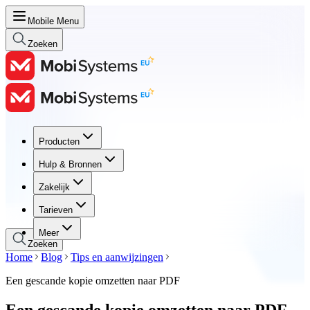
Mobile Menu
Zoeken
Producten
Producten
Hulp & Bronnen
Hulp & Bronnen
Zakelijk
Zakelijk
Tarieven
Tarieven
Meer
Zoeken
Home
Blog
Tips en aanwijzingen
Een gescande kopie omzetten naar PDF
Een gescande kopie omzetten naar PDF