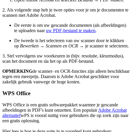
2. Als volgende stap heb je twee opties voor je om je documenten te
scannen met Adobe Acrobat.
De eerste is om uw gescande documenten (als afbeeldingen)
te uploaden naar
uw PDF-bestand te maken
.
De tweede is het selecteren van uw scanner door te klikken
op
Bewerken
→
Scannen en OCR
→ je scanner te selecteren.
3. Stel vervolgens uw voorkeuren in (bijv. resolutie, kleurmodus),
scan het document en sla het op als PDF-bestand.
OPMERKING
de scanner- en OCR-functies zijn alleen beschikbaar
tegen een meerprijs. Daarom is Adobe Acrobat geschikter voor
zakelijk gebruik vanwege de hoge kosten.
WPS Office
WPS Office is een gratis softwarepakket waarmee je gescande
afbeeldingen in PDF's kunt omzetten. Een populair
Adobe Acrobat
alternatief
wPS is vooral nuttig voor gebruikers die op zoek zijn naar
een gratis oplossing.
Hier lees je hoe je deze suite in je voordeel kunt gebruiken: