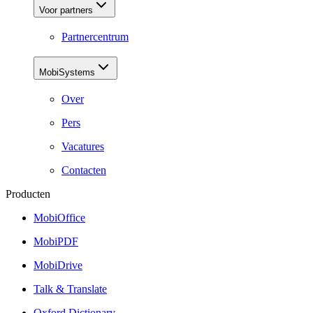
Voor partners
Partnercentrum
MobiSystems
Over
Pers
Vacatures
Contacten
Producten
MobiOffice
MobiPDF
MobiDrive
Talk & Translate
Oxford Dictionary