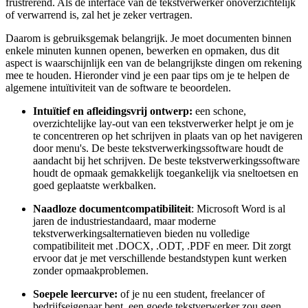
frustrerend. Als de interface van de tekstverwerker onoverzichtelijk
of verwarrend is, zal het je zeker vertragen.
Daarom is gebruiksgemak belangrijk. Je moet documenten binnen
enkele minuten kunnen openen, bewerken en opmaken, dus dit
aspect is waarschijnlijk een van de belangrijkste dingen om rekening
mee te houden. Hieronder vind je een paar tips om je te helpen de
algemene intuïtiviteit van de software te beoordelen.
Intuïtief en afleidingsvrij ontwerp:
een schone,
overzichtelijke lay-out van een tekstverwerker helpt je om je
te concentreren op het schrijven in plaats van op het navigeren
door menu's. De beste tekstverwerkingssoftware houdt de
aandacht bij het schrijven. De beste tekstverwerkingssoftware
houdt de opmaak gemakkelijk toegankelijk via sneltoetsen en
goed geplaatste werkbalken.
Naadloze documentcompatibiliteit
: Microsoft Word is al
jaren de industriestandaard, maar moderne
tekstverwerkingsalternatieven bieden nu volledige
compatibiliteit met .DOCX, .ODT, .PDF en meer. Dit zorgt
ervoor dat je met verschillende bestandstypen kunt werken
zonder opmaakproblemen.
Soepele leercurve:
of je nu een student, freelancer of
bedrijfseigenaar bent, een goede tekstverwerker zou geen