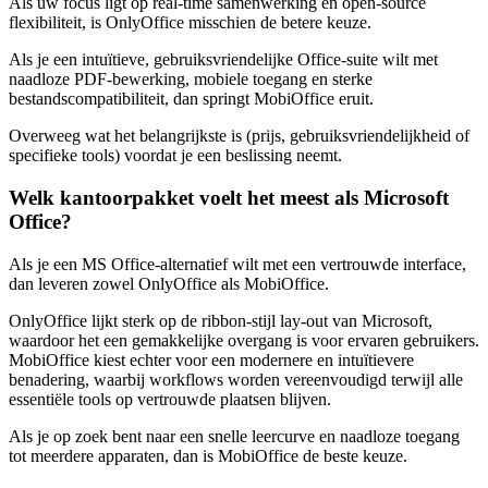
Als uw focus ligt op real-time samenwerking en open-source
flexibiliteit, is OnlyOffice misschien de betere keuze.
Als je een intuïtieve, gebruiksvriendelijke Office-suite wilt met
naadloze PDF-bewerking, mobiele toegang en sterke
bestandscompatibiliteit, dan springt MobiOffice eruit.
Overweeg wat het belangrijkste is (prijs, gebruiksvriendelijkheid of
specifieke tools) voordat je een beslissing neemt.
Welk kantoorpakket voelt het meest als Microsoft
Office?
Als je een MS Office-alternatief wilt met een vertrouwde interface,
dan leveren zowel OnlyOffice als MobiOffice.
OnlyOffice lijkt sterk op de ribbon-stijl lay-out van Microsoft,
waardoor het een gemakkelijke overgang is voor ervaren gebruikers.
MobiOffice kiest echter voor een modernere en intuïtievere
benadering, waarbij workflows worden vereenvoudigd terwijl alle
essentiële tools op vertrouwde plaatsen blijven.
Als je op zoek bent naar een snelle leercurve en naadloze toegang
tot meerdere apparaten, dan is MobiOffice de beste keuze.