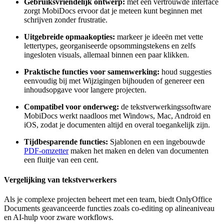
Gebruiksvriendelijk ontwerp:
met een vertrouwde interface
zorgt MobiDocs ervoor dat je meteen kunt beginnen met
schrijven zonder frustratie.
Uitgebreide opmaakopties:
markeer je ideeën met vette
lettertypes, georganiseerde opsommingstekens en zelfs
ingesloten visuals, allemaal binnen een paar klikken.
Praktische functies voor samenwerking:
houd suggesties
eenvoudig bij met Wijzigingen bijhouden of genereer een
inhoudsopgave voor langere projecten.
Compatibel voor onderweg:
de tekstverwerkingssoftware
MobiDocs werkt naadloos met Windows, Mac, Android en
iOS, zodat je documenten altijd en overal toegankelijk zijn.
Tijdbesparende functies:
Sjablonen en een ingebouwde
PDF-omzetter
maken het maken en delen van documenten
een fluitje van een cent.
Vergelijking van tekstverwerkers
Als je complexe projecten beheert met een team, biedt OnlyOffice
Documents geavanceerde functies zoals co-editing op alineaniveau
en AI-hulp voor zware workflows.