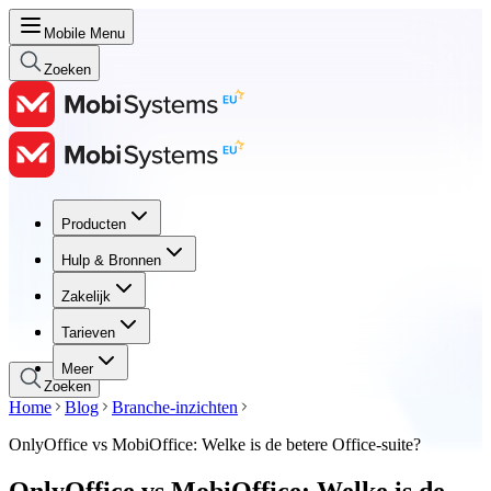
Mobile Menu
Zoeken
Producten
Producten
Hulp & Bronnen
Hulp & Bronnen
Zakelijk
Zakelijk
Tarieven
Tarieven
Meer
Zoeken
Home
Blog
Branche-inzichten
OnlyOffice vs MobiOffice: Welke is de betere Office-suite?
OnlyOffice vs MobiOffice: Welke is de