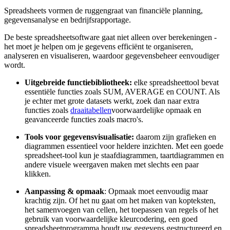
Spreadsheets vormen de ruggengraat van financiële planning,
gegevensanalyse en bedrijfsrapportage.
De beste spreadsheetsoftware gaat niet alleen over berekeningen -
het moet je helpen om je gegevens efficiënt te organiseren,
analyseren en visualiseren, waardoor gegevensbeheer eenvoudiger
wordt.
Uitgebreide functiebibliotheek:
elke spreadsheettool bevat
essentiële functies zoals SUM, AVERAGE en COUNT. Als
je echter met grote datasets werkt, zoek dan naar extra
functies zoals
draaitabellen
voorwaardelijke opmaak en
geavanceerde functies zoals macro's.
Tools voor gegevensvisualisatie:
daarom zijn grafieken en
diagrammen essentieel voor heldere inzichten. Met een goede
spreadsheet-tool kun je staafdiagrammen, taartdiagrammen en
andere visuele weergaven maken met slechts een paar
klikken.
Aanpassing & opmaak
: Opmaak moet eenvoudig maar
krachtig zijn. Of het nu gaat om het maken van kopteksten,
het samenvoegen van cellen, het toepassen van regels of het
gebruik van voorwaardelijke kleurcodering, een goed
spreadsheetprogramma houdt uw gegevens gestructureerd en