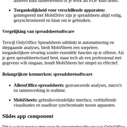
anderen kunt samenwerken of je werk als PDF kunt delen.
Toegankelijkheid voor verschillende apparaten:
geïntegreerd met MobiDrive zijn je spreadsheets altijd veilig,
gesynchroniseerd en klaar om te gebruiken.
Vergelijking van spreadsheetsoftware
Terwijl OnlyOffice Spreadsheets uitblinkt in automatisering en
diepgaande analyses, biedt MobiSheets een soepelere,
toegankelijkere ervaring zonder essentiële functies op te offeren. Als
je geen spreadsheetwizard bent, maar toch als een professional met
gegevens wilt omgaan, houdt MobiSheets het simpel en effectief.
Belangrijkste kenmerken: spreadsheetsoftware
AlleenOffice-spreadsheets:
geavanceerde analyses, macro's
en samenwerking in realtime.
MobiSheets:
gebruiksvriendelijke interface, verbluffende
visualisaties en naadloze synchronisatie tussen apparaten.
Slides app component
Dit is wat je moet weten over de presentatiesoftware van OnlyOffice