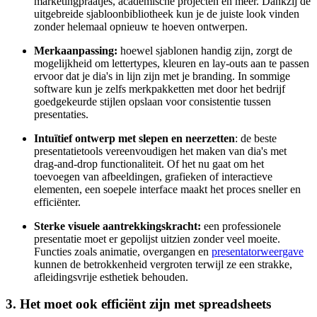
marketingpraatjes, academische projecten en meer. Dankzij de
uitgebreide sjabloonbibliotheek kun je de juiste look vinden
zonder helemaal opnieuw te hoeven ontwerpen.
Merkaanpassing:
hoewel sjablonen handig zijn, zorgt de
mogelijkheid om lettertypes, kleuren en lay-outs aan te passen
ervoor dat je dia's in lijn zijn met je branding. In sommige
software kun je zelfs merkpakketten met door het bedrijf
goedgekeurde stijlen opslaan voor consistentie tussen
presentaties.
Intuïtief ontwerp met slepen en neerzetten
: de beste
presentatietools vereenvoudigen het maken van dia's met
drag-and-drop functionaliteit. Of het nu gaat om het
toevoegen van afbeeldingen, grafieken of interactieve
elementen, een soepele interface maakt het proces sneller en
efficiënter.
Sterke visuele aantrekkingskracht:
een professionele
presentatie moet er gepolijst uitzien zonder veel moeite.
Functies zoals animatie, overgangen en
presentatorweergave
kunnen de betrokkenheid vergroten terwijl ze een strakke,
afleidingsvrije esthetiek behouden.
3. Het moet ook efficiënt zijn met spreadsheets