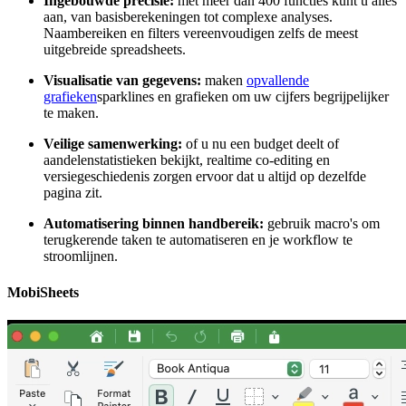
Ingebouwde precisie:
met meer dan 400 functies kunt u alles
aan, van basisberekeningen tot complexe analyses.
Naambereiken en filters vereenvoudigen zelfs de meest
uitgebreide spreadsheets.
Visualisatie van gegevens:
maken
opvallende
grafieken
sparklines en grafieken om uw cijfers begrijpelijker
te maken.
Veilige samenwerking:
of u nu een budget deelt of
aandelenstatistieken bekijkt, realtime co-editing en
versiegeschiedenis zorgen ervoor dat u altijd op dezelfde
pagina zit.
Automatisering binnen handbereik:
gebruik macro's om
terugkerende taken te automatiseren en je workflow te
stroomlijnen.
MobiSheets