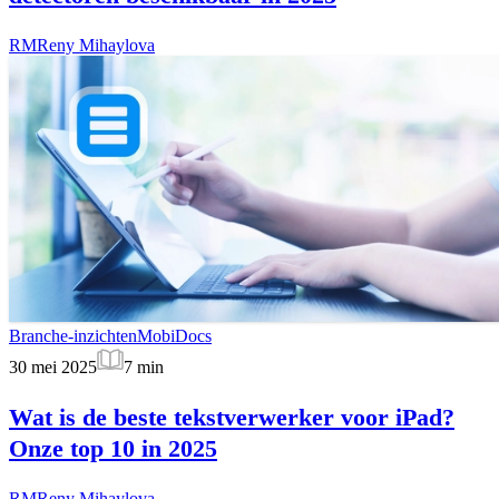
RM
Reny Mihaylova
Branche-inzichten
MobiDocs
30 mei 2025
7
min
Wat is de beste tekstverwerker voor iPad?
Onze top 10 in 2025
RM
Reny Mihaylova