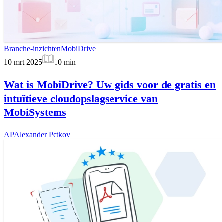
Branche-inzichten
MobiDrive
10 mrt 2025
10
min
Wat is MobiDrive? Uw gids voor de gratis en
intuïtieve cloudopslagservice van
MobiSystems
AP
Alexander Petkov