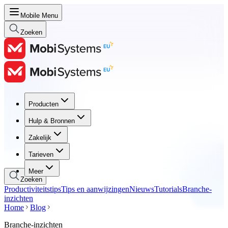
Mobile Menu
Zoeken
Producten
Producten
Hulp & Bronnen
Hulp & Bronnen
Zakelijk
Zakelijk
Tarieven
Tarieven
Meer
Zoeken
Productiviteitstips
Tips en aanwijzingen
Nieuws
Tutorials
Branche-
inzichten
Home
Blog
Branche-inzichten