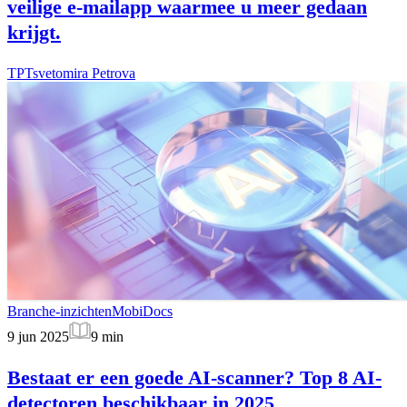
veilige e-mailapp waarmee u meer gedaan
krijgt.
TP
Tsvetomira Petrova
Branche-inzichten
MobiDocs
9 jun 2025
9
min
Bestaat er een goede AI-scanner? Top 8 AI-
detectoren beschikbaar in 2025