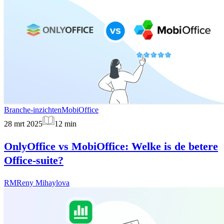
Branche-inzichten
MobiOffice
28 mrt 2025
12
min
OnlyOffice vs MobiOffice: Welke is de betere
Office-suite?
RM
Reny Mihaylova