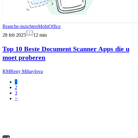
Branche-inzichten
MobiOffice
28 feb 2025
12
min
Top 10 Beste Document Scanner Apps die u
moet proberen
RM
Reny Mihaylova
1
2
3
>